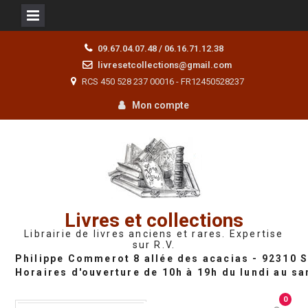
Skip
09.67.04.07.48 / 06.16.71.12.38
to
livresetcollections@gmail.com
content
RCS 450 528 237 00016 - FR12450528237
Mon compte
Livres et collections
Librairie de livres anciens et rares. Expertise
sur R.V.
0