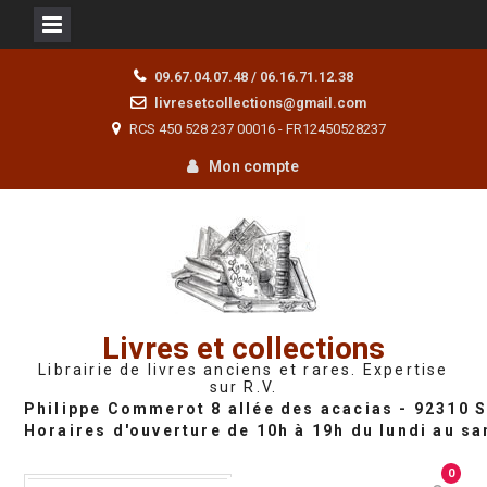
Skip
09.67.04.07.48 / 06.16.71.12.38
to
livresetcollections@gmail.com
content
RCS 450 528 237 00016 - FR12450528237
Mon compte
Livres et collections
Librairie de livres anciens et rares. Expertise
sur R.V.
0