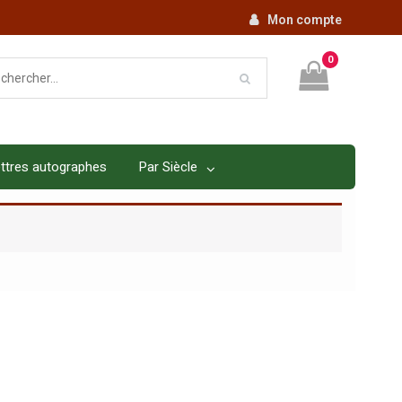
Mon compte
0
ttres autographes
Par Siècle