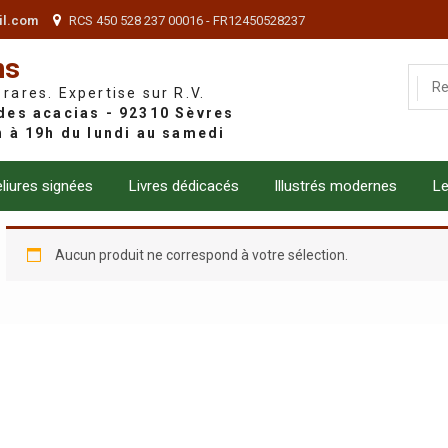
il.com
RCS 450 528 237 00016 - FR12450528237
ns
 rares. Expertise sur R.V.
liures signées
Livres dédicacés
Illustrés modernes
Le
Aucun produit ne correspond à votre sélection.