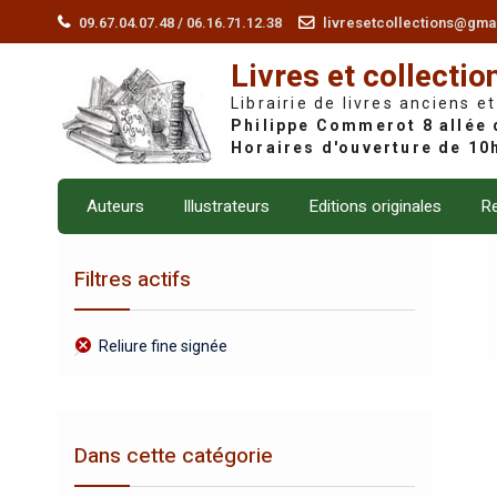
Skip
09.67.04.07.48 / 06.16.71.12.38
livresetcollections@gma
to
Livres et collectio
content
Librairie de livres anciens et
Auteurs
Illustrateurs
Editions originales
Re
Filtres actifs
Reliure fine signée
Dans cette catégorie