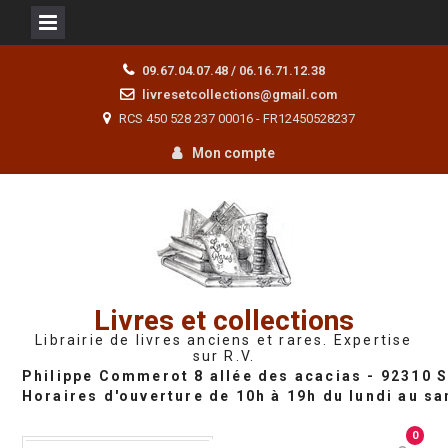
Skip
09.67.04.07.48 / 06.16.71.12.38
to
livresetcollections@gmail.com
content
RCS 450 528 237 00016 - FR12450528237
Mon compte
Livres et collections
Librairie de livres anciens et rares. Expertise
sur R.V.
0