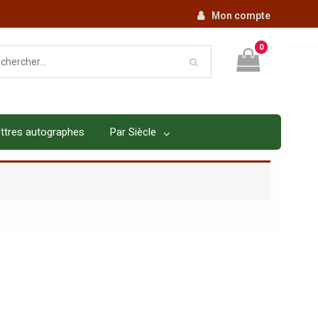
Mon compte
0
ttres autographes
Par Siècle