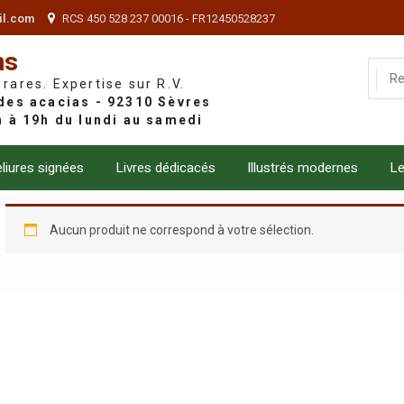
il.com
RCS 450 528 237 00016 - FR12450528237
ns
 rares. Expertise sur R.V.
liures signées
Livres dédicacés
Illustrés modernes
Le
Aucun produit ne correspond à votre sélection.