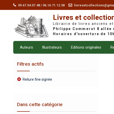
Skip
09.67.04.07.48 / 06.16.71.12.38
livresetcollections@gma
to
Livres et collectio
content
Librairie de livres anciens et
Auteurs
Illustrateurs
Editions originales
Re
Filtres actifs
Reliure fine signée
Dans cette catégorie