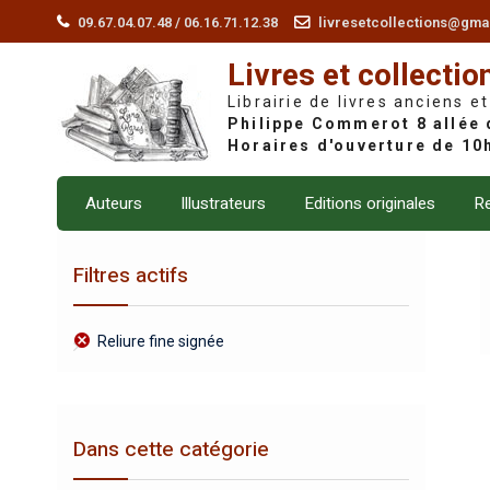
Skip
09.67.04.07.48 / 06.16.71.12.38
livresetcollections@gma
to
Livres et collectio
content
Librairie de livres anciens et
Auteurs
Illustrateurs
Editions originales
Re
Filtres actifs
Reliure fine signée
Dans cette catégorie