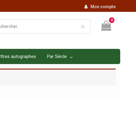
Mon compte
0
ttres autographes
Par Siècle