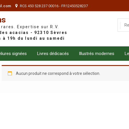
il.com
RCS 450 528 237 00016 - FR12450528237
ns
 rares. Expertise sur R.V.
liures signées
Livres dédicacés
Illustrés modernes
Le
Aucun produit ne correspond à votre sélection.