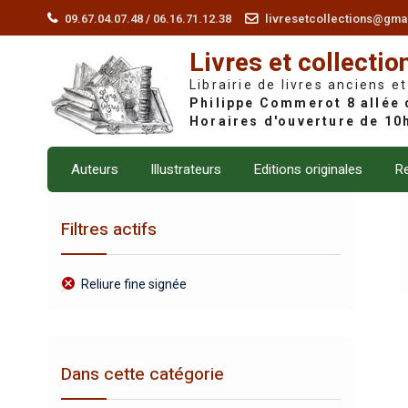
Skip
09.67.04.07.48 / 06.16.71.12.38
livresetcollections@gma
to
Livres et collectio
content
Librairie de livres anciens et
Auteurs
Illustrateurs
Editions originales
Re
Filtres actifs
Reliure fine signée
Dans cette catégorie