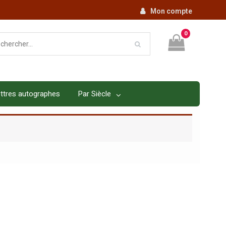
Mon compte
0
ttres autographes
Par Siècle