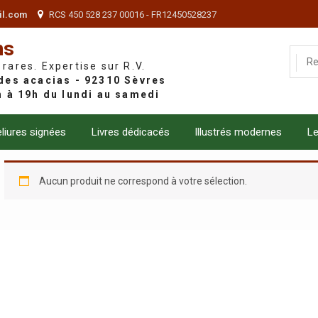
il.com
RCS 450 528 237 00016 - FR12450528237
ns
 rares. Expertise sur R.V.
liures signées
Livres dédicacés
Illustrés modernes
Le
Aucun produit ne correspond à votre sélection.