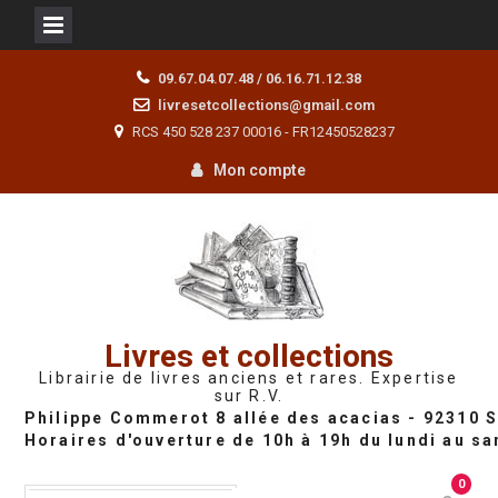
Skip
09.67.04.07.48 / 06.16.71.12.38
to
livresetcollections@gmail.com
content
RCS 450 528 237 00016 - FR12450528237
Mon compte
Livres et collections
Librairie de livres anciens et rares. Expertise
sur R.V.
0