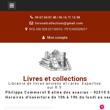
Skip
09.67.04.07.48 / 06.16.71.12.38
to
livresetcollections@gmail.com
content
RCS 450 528 237 00016 - FR12450528237
Mon compte
Livres et collections
Librairie de livres anciens et rares. Expertise
sur R.V.
0