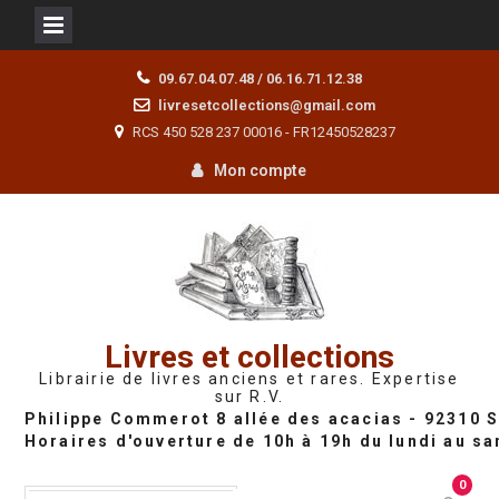
Skip
09.67.04.07.48 / 06.16.71.12.38
to
livresetcollections@gmail.com
content
RCS 450 528 237 00016 - FR12450528237
Mon compte
Livres et collections
Librairie de livres anciens et rares. Expertise
sur R.V.
0