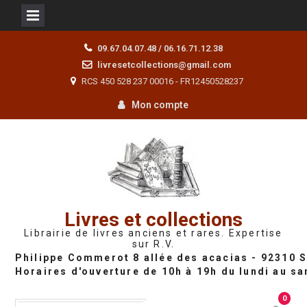
Skip
09.67.04.07.48 / 06.16.71.12.38
to
livresetcollections@gmail.com
content
RCS 450 528 237 00016 - FR12450528237
Mon compte
Livres et collections
Librairie de livres anciens et rares. Expertise
sur R.V.
0