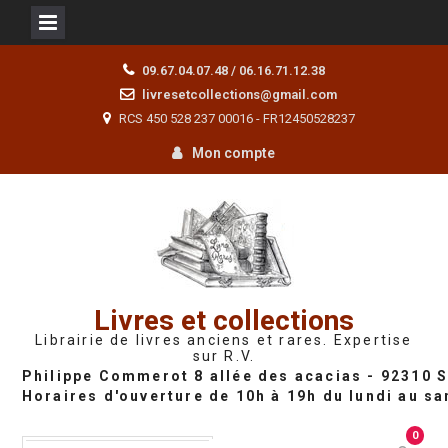
Skip
09.67.04.07.48 / 06.16.71.12.38
to
livresetcollections@gmail.com
content
RCS 450 528 237 00016 - FR12450528237
Mon compte
Livres et collections
Librairie de livres anciens et rares. Expertise
sur R.V.
0