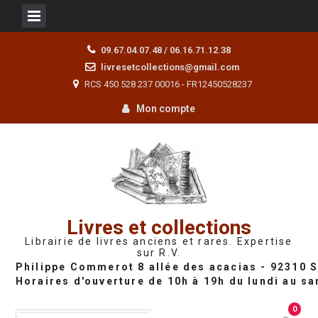
Skip
09.67.04.07.48 / 06.16.71.12.38
to
livresetcollections@gmail.com
content
RCS 450 528 237 00016 - FR12450528237
Mon compte
Livres et collections
Librairie de livres anciens et rares. Expertise
sur R.V.
0