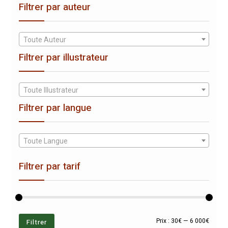
Filtrer par auteur
Toute Auteur
Filtrer par illustrateur
Toute Illustrateur
Filtrer par langue
Toute Langue
Filtrer par tarif
Prix
Prix
Filtrer
Prix :
30€
—
6 000€