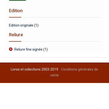
min
max
Edition
Edition originale
(1)
Reliure
Reliure fine signée
(1)
Livres et collections 2003-2019
Conditions générales de
vente