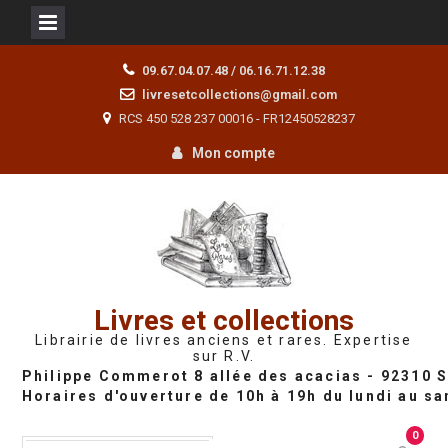
Skip
09.67.04.07.48 / 06.16.71.12.38
to
livresetcollections@gmail.com
content
RCS 450 528 237 00016 - FR12450528237
Mon compte
Livres et collections
Librairie de livres anciens et rares. Expertise
sur R.V.
0