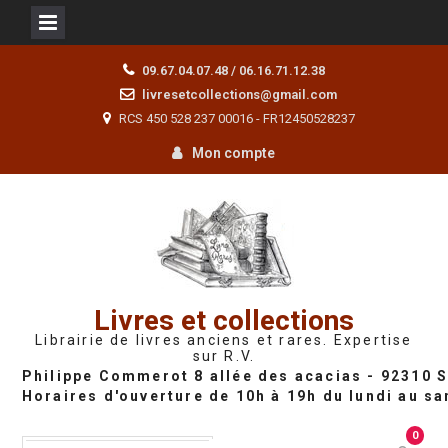
Skip
09.67.04.07.48 / 06.16.71.12.38
to
livresetcollections@gmail.com
content
RCS 450 528 237 00016 - FR12450528237
Mon compte
Livres et collections
Librairie de livres anciens et rares. Expertise
sur R.V.
0