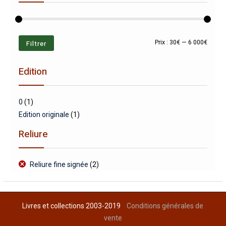
Prix
Prix
Filtrer
Prix :
30€
—
6 000€
min
max
Edition
0
(1)
Edition originale
(1)
Reliure
Reliure fine signée
(2)
Livres et collections 2003-2019
Conditions générales de
vente