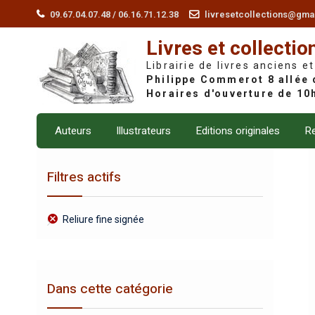
Skip
09.67.04.07.48 / 06.16.71.12.38
livresetcollections@gma
to
Livres et collectio
content
Librairie de livres anciens et
Auteurs
Illustrateurs
Editions originales
Re
Filtres actifs
Reliure fine signée
Dans cette catégorie