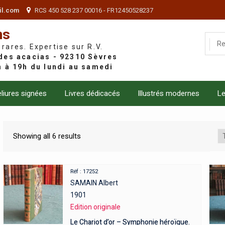
il.com
RCS 450 528 237 00016 - FR12450528237
ns
 rares. Expertise sur R.V.
liures signées
Livres dédicacés
Illustrés modernes
Le
Showing all 6 results
Réf : 17252
SAMAIN Albert
1901
Edition originale
Le Chariot d’or – Symphonie héroïque.